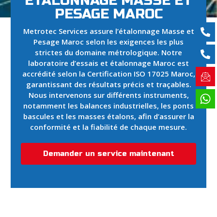
ÉTALONNAGE MASSE ET
PESAGE MAROC
Metrotec Services assure l’étalonnage Masse et
Pesage Maroc selon les exigences les plus
strictes du domaine métrologique. Notre
laboratoire d’essais et étalonnage Maroc est
accrédité selon la Certification ISO 17025 Maroc,
garantissant des résultats précis et traçables.
Nous intervenons sur différents instruments,
notamment les balances industrielles, les ponts
bascules et les masses étalons, afin d’assurer la
conformité et la fiabilité de chaque mesure.
Demander un service maintenant