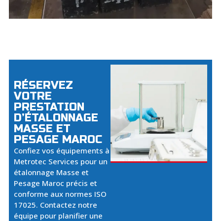
RÉSERVEZ
VOTRE
PRESTATION
D’ÉTALONNAGE
MASSE ET
PESAGE MAROC
Confiez vos équipements à
Metrotec Services pour un
étalonnage Masse et
Pesage Maroc précis et
conforme aux normes ISO
17025. Contactez notre
équipe pour planifier une